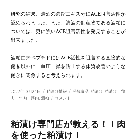
研究の結果、清酒の濃縮エキス分にACE阻害活性が
認められました。また、清酒の副産物である酒粕に
ついては、更に強いACE阻害活性を発見することが
出来ました。
酒粕由来ペプチドにはACE活性を阻害する直接的な
働き以外に、血圧上昇を防止する体質改善のような
働きに関係すると考えられます。
投
カ
タ
2022年10月24日
粕漬け情報
発酵食品
,
粕漬け
,
粕漬け 鶏
稿
テ
粕
グ
肉 牛肉 豚肉
,
酒粕
コメント
日:
ゴ
漬
リ
け
ー
専
粕漬け専門店が教える！！肉
門
店
を使った粕漬け！
が