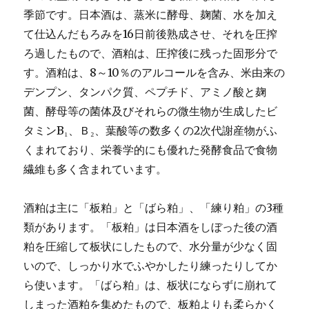
季節です。日本酒は、蒸米に酵母、麹菌、水を加え
て仕込んだもろみを16日前後熟成させ、それを圧搾
ろ過したもので、酒粕は、圧搾後に残った固形分で
す。酒粕は、8～10％のアルコールを含み、米由来の
デンプン、タンパク質、ペプチド、アミノ酸と麹
菌、酵母等の菌体及びそれらの微生物が生成したビ
タミンB₁、Ｂ₂、葉酸等の数多くの2次代謝産物がふ
くまれており、栄養学的にも優れた発酵食品で食物
繊維も多く含まれています。
酒粕は主に「板粕」と「ばら粕」、「練り粕」の3種
類があります。「板粕」は日本酒をしぼった後の酒
粕を圧縮して板状にしたもので、水分量が少なく固
いので、しっかり水でふやかしたり練ったりしてか
ら使います。「ばら粕」は、板状にならずに崩れて
しまった酒粕を集めたもので、板粕よりも柔らかく