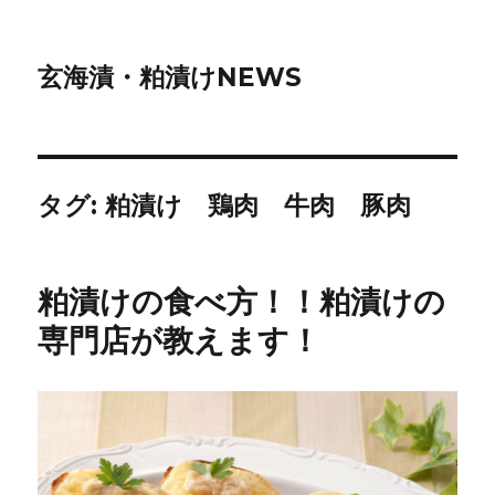
玄海漬・粕漬けNEWS
タグ:
粕漬け 鶏肉 牛肉 豚肉
粕漬けの食べ方！！粕漬けの
専門店が教えます！