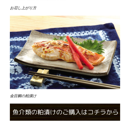
お召し上がり方
金目鯛の粕漬け