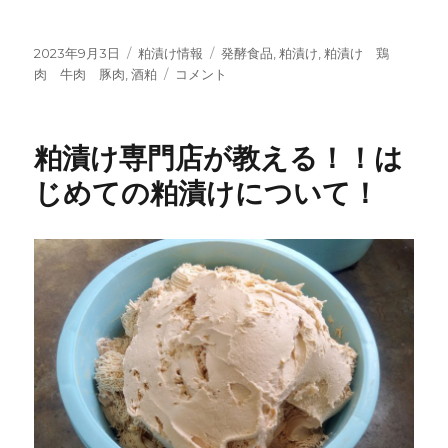
投
カ
タ
2023年9月3日
粕漬け情報
発酵食品
,
粕漬け
,
粕漬け 鶏
稿
テ
粕
グ
肉 牛肉 豚肉
,
酒粕
コメント
日:
ゴ
漬
リ
け
ー
の
粕漬け専門店が教える！！は
食
べ
じめての粕漬けについて！
方！！
粕
漬
け
の
専
門
店
が
教
え
ま