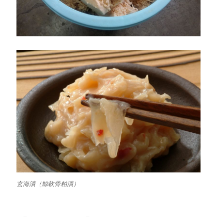
す！
に
玄海漬（鯨軟骨粕漬）