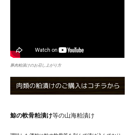
豚肉粕漬けのお召し上がり方
鯨の軟骨粕漬け
等の山海粕漬け