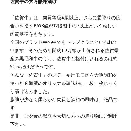
佐賀牛の大吟醸粕漬け
「佐賀牛」は、肉質等級4級以上、さらに霜降りの度
合いを指すBMS値が12段階中の7以上という厳しい
肉質基準をもちます。
全国のブランド牛の中でもトップクラスといわれて
います。そのため年間約1.9万頭が出荷される佐賀県
産の黒毛和牛のうち、佐賀牛と格付けされるのは約
50％だけだそうです。
そんな「佐賀牛」のステーキ用モモ肉を大吟醸粕を
使った玄海漬のオリジナル調味粕に一枚一枚じっく
り漬け込みました。
脂肪が少なく柔らかな肉質と酒粕の風味は、絶品で
す。
是非、ご夕食の献立や大切な方への贈り物にご利用
下さい。