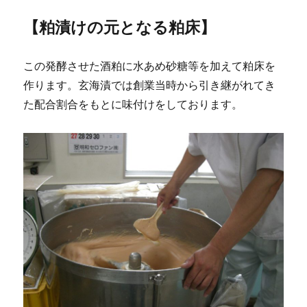
【
粕漬けの元となる粕床
】
この発酵させた酒粕に水あめ砂糖等を加えて粕床を
作ります。玄海漬では創業当時から引き継がれてき
た配合割合をもとに味付けをしております。