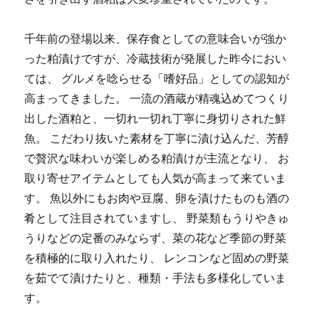
千年前の登場以来、保存食としての意味合いが強か
った粕漬けですが、冷蔵技術が発展した昨今におい
ては、 グルメを唸らせる「嗜好品」としての認知が
高まってきました。 一流の酒蔵が精魂込めてつくり
出した酒粕と、一切れ一切れ丁寧に身切りされた鮮
魚。 こだわり抜いた素材を丁寧に漬け込んだ、芳醇
で贅沢な味わいが楽しめる粕漬けが主流となり、 お
取り寄せアイテムとしても人気が高まって来ていま
す。 魚以外にもお肉や豆腐、卵を漬けたものも酒の
肴として注目されていますし、 野菜類もうりやきゅ
うりなどの定番のみならず、菜の花など季節の野菜
を積極的に取り入れたり、 レンコンなど固めの野菜
を茹でて漬けたりと、種類・手法も多様化していま
す。