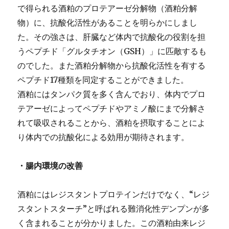
で得られる酒粕のプロテアーゼ分解物（酒粕分解
物）に、抗酸化活性があることを明らかにしまし
た。その強さは、肝臓など体内で抗酸化の役割を担
うペプチド「グルタチオン（GSH）」に匹敵するも
のでした。また酒粕分解物から抗酸化活性を有する
ペプチド17種類を同定することができました。
酒粕にはタンパク質を多く含んでおり、体内でプロ
テアーゼによってペプチドやアミノ酸にまで分解さ
れて吸収されることから、酒粕を摂取することによ
り体内での抗酸化による効用が期待されます。
・腸内環境の改善
酒粕にはレジスタントプロテインだけでなく、“レジ
スタントスターチ”と呼ばれる難消化性デンプンが多
く含まれることが分かりました。この酒粕由来レジ