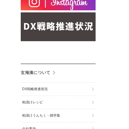
玄海漬について
DX戦略推進状況
粕漬けレシピ
粕漬けうんちく・雑学集
会社案内