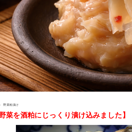
野菜粕漬け
野菜を酒粕にじっくり漬け込みました】