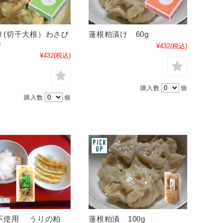
り(切干大根）わさび
蓮根粕漬け 60g
g
¥432
(税込)
¥432
(税込)
購入数
個
購入数
個
不使用 うりの粕
蓮根粕漬 100g