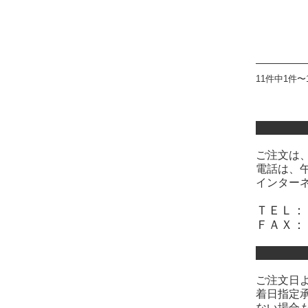
11件中1件〜
ご注文は
電話は、
インター
ＴＥＬ：
ＦＡＸ：
ご注文日
着日指定
ない場合