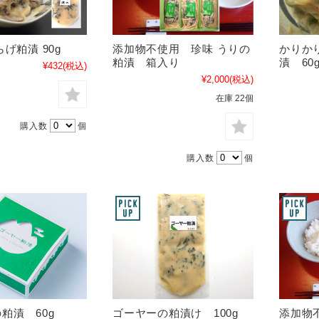
げ粕漬 90g
添加物不使用 珍味 うりの
かりか
粕漬 箱入り
漬 60
¥432
(税込)
¥2,000
(税込)
在庫 22個
購入数
個
購入数
個
粕漬 60g
ゴーヤーの粕漬け 100g
添加物