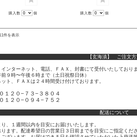
購入数
個
購入数
個
11件を表示
【玄海漬】 ご注文方
、インターネット、電話、ＦＡＸ、封書にて受付いたしており
午前９時〜午後６時まで（土日祝祭日休）
ネット、ＦＡＸは２４時間受け付けております。
０１２０−７３−３８０４
０１２０−０９４−７５２
配送について
より、１週間以内を目安にお届けいたします。
承ります。配達希望日の営業日３日前までを目安にご指定くだ
もございます。お届けできる日を確認させていただいた上発送