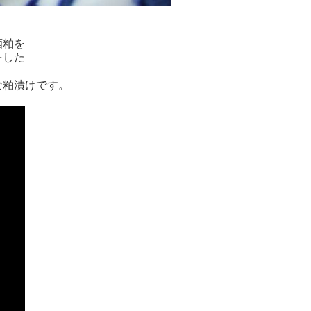
酒粕を
をした
な粕漬けです。