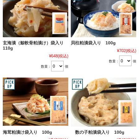
玄海漬（鯨軟骨粕漬け）袋入り
貝柱粕漬袋入り 100g
110g
¥702
(税込)
¥648
(税込)
数量：
個
数量：
個
海茸粕漬け袋入り 100g
数の子粕漬袋入り 100g