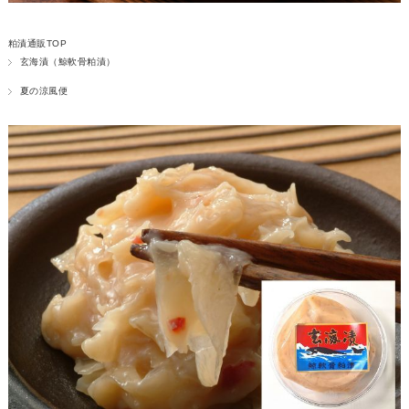
粕漬通販TOP
玄海漬（鯨軟骨粕漬）
夏の涼風便