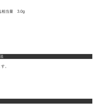
塩相当量 3.0g
法
ます。