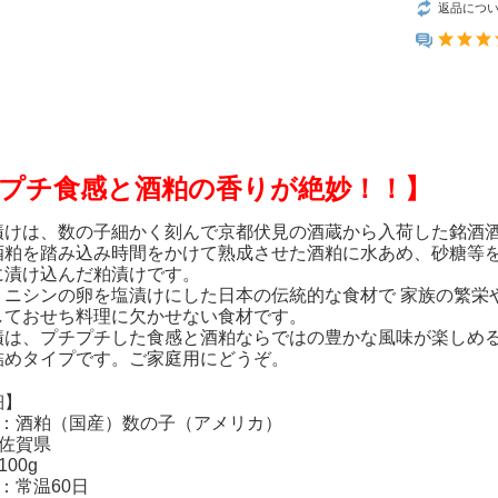
返品につ
プチ食感と酒粕の香りが絶妙！！】
漬けは、数の子細かく刻んで京都伏見の酒蔵から入荷した銘酒
酒粕を踏み込み時間をかけて熟成させた酒粕に水あめ、砂糖等
に漬け込んだ粕漬けです。
、ニシンの卵を塩漬けにした日本の伝統的な食材で 家族の繁栄
しておせち料理に欠かせない食材です。
漬は、プチプチした食感と酒粕ならではの豊かな風味が楽しめ
詰めタイプです。ご家庭用にどうぞ。
細】
料：酒粕（国産）数の子（アメリカ）
：佐賀県
00g
：常温60日