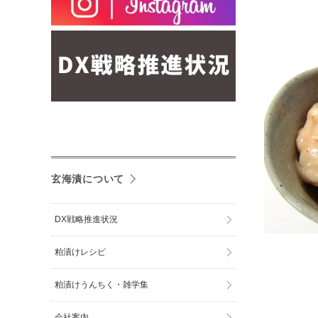
玄海漬について
DX戦略推進状況
粕漬けレシピ
粕漬けうんちく・雑学集
会社案内