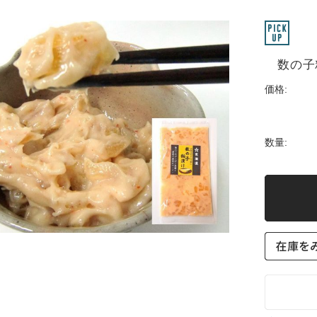
数の子粕
価格:
数量: