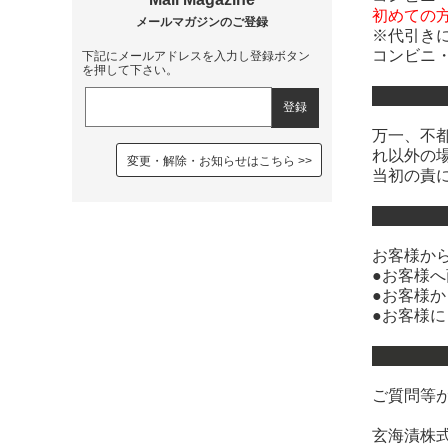
初めての
※代引き
コンビニ
下記にメールアドレスを入力し登録ボタン
を押して下さい。
万一、不
れ以外の
変更・解除・お知らせはこちら
当初の責
お客様か
●お客様
●お客様
●お客様
ご質問等
玄海漬株