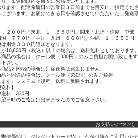
より、１週間以内を目安にお届けいたします。
承ります。配達希望日の営業日３日前までを目安にご指定くだ
もございます。お届けできる日を確認させていただいた上発送
２，２００円／東北 １，６５０円／関東・北陸・信越・中部
四国 ７７０円／中国・九州 ６６０円／沖縄 １，６５０円
便は別途３３０円追加となります。
が10,800円（税込）以上の場合は、送料無料としております
ル商品の場合は、クール便（330円）のみご負担お願い致しま
承下さい。
料商品と同梱の場合は別途送料は発生しません。
商品と同送の場合は、クール便（330円）のみご負担
ます。システム上後程、送料に反映されます。
便送料】
送料 330円
望日時のご指定は出来ませんのでご留意下さい。
お支払いについて
・郵便局払い、クレジットカード払い、代金引換がご利用いた