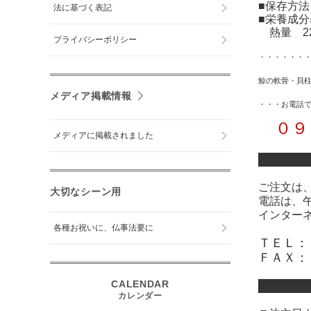
■保存方
法に基づく表記
■栄養成分
熱量 227
プライバシーポリシー
・・・・・・
鯨の軟骨・貝
メディア掲載情報
・・・
お電話
０９５
メディアに掲載されました
ご注文は
大切なシーン用
電話は、
インター
各種お祝いに、仏事法要に
ＴＥＬ：
ＦＡＸ：