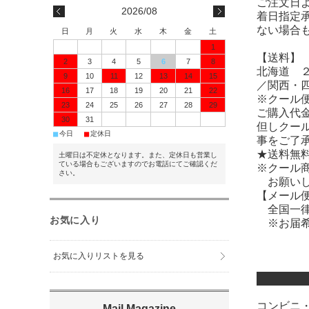
ご注文日
2026/08
着日指定
ない場合
日
月
火
水
木
金
土
1
【送料】
2
3
4
5
6
7
8
北海道 
9
10
11
12
13
14
15
／関西・
16
17
18
19
20
21
22
※クール
23
24
25
26
27
28
29
ご購入代金
30
31
但しクー
■
■
今日
定休日
事をご了
★送料無
土曜日は不定休となります。また、定休日も営業し
ている場合もございますのでお電話にてご確認くだ
※クール
さい。
お願いし
【メール
全国一律
お気に入り
※お届希
お気に入りリストを見る
コンビニ