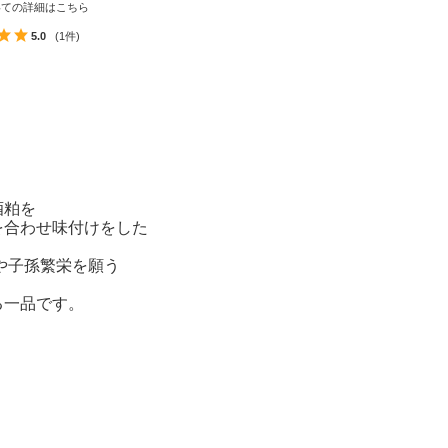
いての詳細はこちら
5.0
(1件)
酒粕を
を合わせ味付けをした
や子孫繁栄を願う
る一品です。