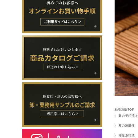
粕漬通販TOP
数の子粕漬け
夏の涼風便
海産系粕漬