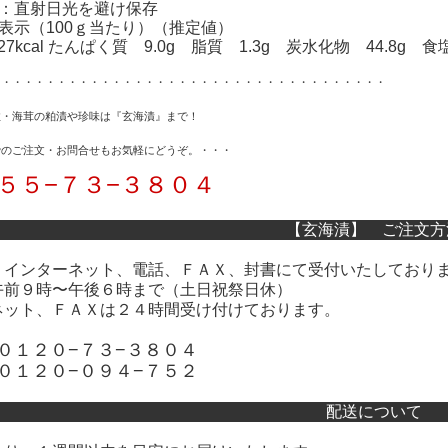
法：直射日光を避け保存
表示（100ｇ当たり）（推定値）
kcal たんぱく質 9.0g 脂質 1.3g 炭水化物 44.8g 食
・・・・・・・・・・・・・・・・・・・・・・・・・・・・・・・・・・・・
柱・海茸の粕漬や珍味は『玄海漬』まで！
でのご注文・お問合せもお気軽にどうぞ
。・・・
５−７３−３８０４
【玄海漬】 ご注文方
、インターネット、電話、ＦＡＸ、封書にて受付いたしており
午前９時〜午後６時まで（土日祝祭日休）
ネット、ＦＡＸは２４時間受け付けております。
０１２０−７３−３８０４
０１２０−０９４−７５２
配送について