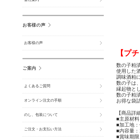
お客様の声
お客様の声
【プチ
数の子粕
ご案内
使用した
調味酒粕
数の子は
よくあるご質問
縁起物と
数の子粕
オンライン注文の手順
お得な袋
【商品詳
のし、包装について
■主原材
■加工地
ご注文・お支払い方法
■内容量：1
■賞味期限