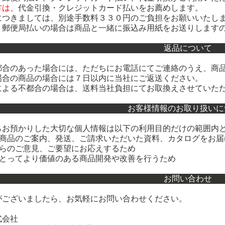
方は
、
代金引換・クレジットカード払い
をお薦めします。
につきましては、別途手数料３３０円のご負担をお願いいたし
・郵便局払いの場合は商品と一緒に振込み用紙をお送りしますの
返品について
都合のあった場合には、ただちにお電話にてご連絡のうえ、商
場合の商品の場合には７日以内に当社にご返送ください。
による不都合の場合は、送料当社負担にてお取換えさせていた
お客様情報のお取り扱いに
らお預かりした大切な個人情報は以下の利用目的だけの範囲内
へ商品のご案内、発送、ご請求いただいた資料、カタログをお届
からのご意見、ご要望にお応えするため
にとってより価値のある商品開発や改善を行うため
お問い合わせ
がございましたら、お気軽にお問い合わせください。
式会社