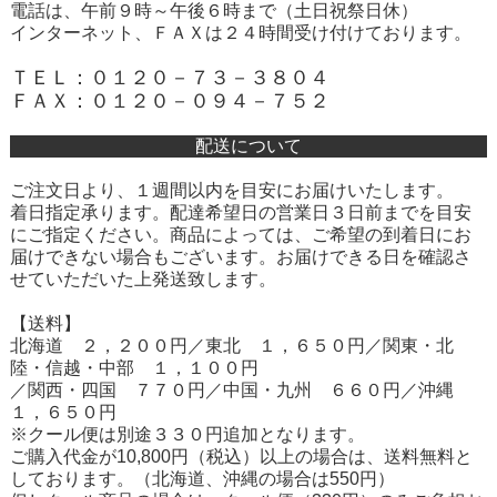
電話は、午前９時～午後６時まで（土日祝祭日休）
インターネット、ＦＡＸは２４時間受け付けております。
ＴＥＬ：０１２０－７３－３８０４
ＦＡＸ：０１２０－０９４－７５２
配送について
ご注文日より、１週間以内を目安にお届けいたします。
着日指定承ります。配達希望日の営業日３日前までを目安
にご指定ください。商品によっては、ご希望の到着日にお
届けできない場合もございます。お届けできる日を確認さ
せていただいた上発送致します。
【送料】
北海道 ２，２００円／東北 １，６５０円／関東・北
陸・信越・中部 １，１００円
／関西・四国 ７７０円／中国・九州 ６６０円／沖縄
１，６５０円
※クール便は別途３３０円追加となります。
ご購入代金が10,800円（税込）以上の場合は、送料無料と
しております。（北海道、沖縄の場合は550円）