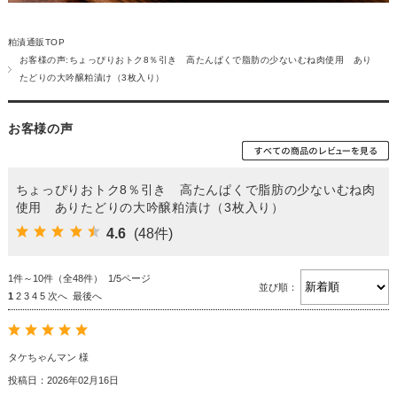
粕漬通販TOP
お客様の声:ちょっぴりおトク8％引き 高たんぱくで脂肪の少ないむね肉使用 あり
たどりの大吟醸粕漬け（3枚入り）
お客様の声
ちょっぴりおトク8％引き 高たんぱくで脂肪の少ないむね肉
使用 ありたどりの大吟醸粕漬け（3枚入り）
4.6
(48件)
1件～10件（全48件） 1/5ページ
並び順：
1
2
3
4
5
次へ
最後へ
タケちゃんマン 様
投稿日：2026年02月16日